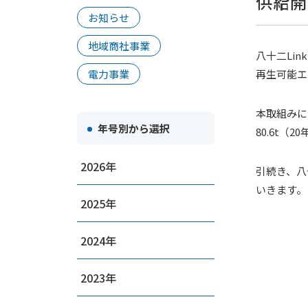
供給開
お知らせ
地域商社事業
八十二Li
電力事業
再生可能エ
本取組みに
年号別から選択
80.6t（
2026
引続き、八
いきます。
2025
2024
2023