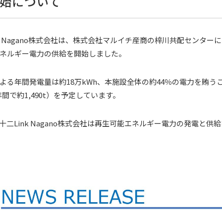
始について
nk Nagano株式会社は、株式会社マルイチ産商の梓川共配センタ
ネルギー電力の供給を開始しました。
よる年間発電量は約18万kWh、本施設全体の約44％の電力を賄う
20年間で約1,490t）を予定しています。
十二Link Nagano株式会社は再生可能エネルギー電力の発電と