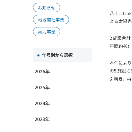
お知らせ
八十二Li
地域商社事業
よる太陽光
電力事業
2 施設合
年間約40t
年号別から選択
本件により
の5 施設
2026
引続き、再
2025
2024
2023