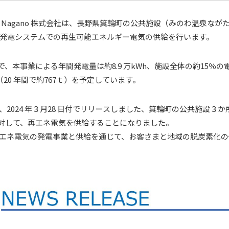
nk Nagano 株式会社は、⻑野県箕輪町の公共施設（みのわ温泉なが
発電システムでの再生可能エネルギー電気の供給を⾏います。
計で、本事業による年間発電量は約8.9 万kWh、施設全体の約15％
（20 年間で約767ｔ）を予定しています。
、2024 年３月28 日付でリリースしました、箕輪町の公共施設３
に対して、再エネ電気を供給することになりました。
エネ電気の発電事業と供給を通じて、お客さまと地域の脱炭素化の