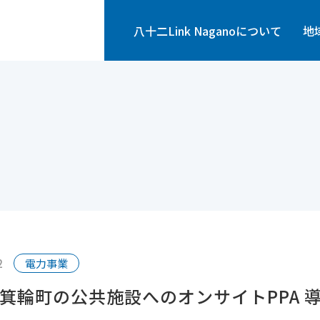
ink Nagano株式会社
八十二Link Naganoについて
地
2
電力事業
箕輪町の公共施設へのオンサイトPPA 